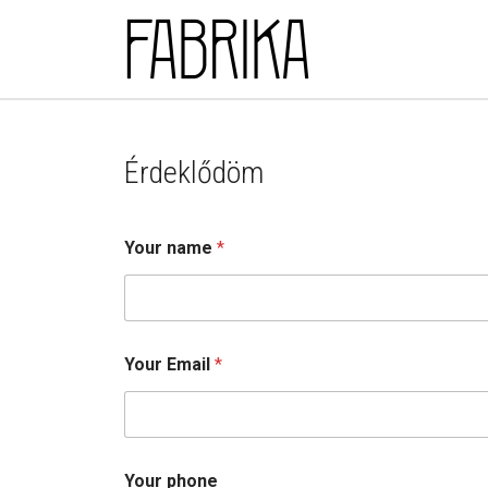
Skip to main content
Érdeklődöm
Your name
*
Your Email
*
P
Your phone
r