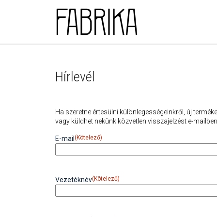
Skip to main content
Hírlevél
Ha szeretne értesülni különlegességeinkről, új termékei
vagy küldhet nekünk közvetlen visszajelzést e-mailben
(Kötelező)
E-mail
(Kötelező)
Vezetéknév