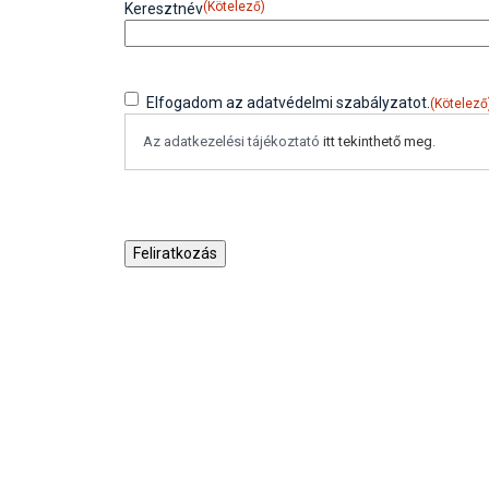
(Kötelező)
Keresztnév
(Kötelező)
Consent
Elfogadom az adatvédelmi szabályzatot.
(Kötelező
Az adatkezelési tájékoztató
itt tekinthető meg
.
CAPTCHA