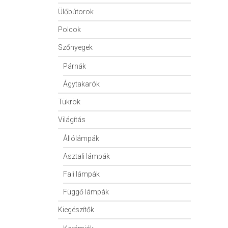
Ülőbútorok
Polcok
Szőnyegek
Párnák
Ágytakarók
Tükrök
Világítás
Állólámpák
Asztali lámpák
Fali lámpák
Függő lámpák
Kiegészítők