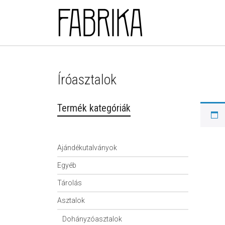
Skip to main content
Íróasztalok
Termék kategóriák
Ajándékutalványok
Egyéb
Tárolás
Asztalok
Dohányzóasztalok