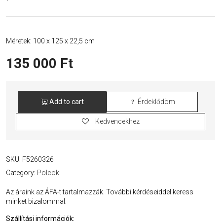
Méretek: 100 x 125 x 22,5 cm
135 000
Ft
Add to cart
Érdeklődöm
Felújított
Türkiz
Kedvencekhez
Polcrendszer
4
db
fa
SKU:
F5260326
polccal
quantity
Category:
Polcok
Az áraink az ÁFA-t tartalmazzák. További kérdéseiddel keress
minket bizalommal.
Szállítási információk: