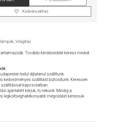
Kedvencekhez
 lámpák
,
Világítás
 tartalmazzák. További kérdéseiddel keress minket
iók:
Budapesten belül díjtalanul szállítunk.
 is kedvezményes szállítást biztosítunk. Keressen
 szállítással kapcsolatban.
ási ajánlatért kérjük, írj nekünk. Mindig a
s legköltséghatékonyabb megoldást keressük.