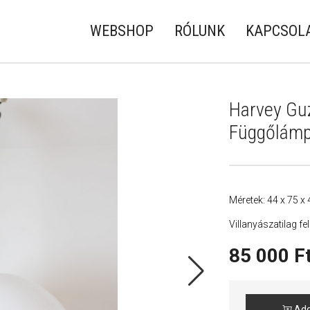
WEBSHOP
RÓLUNK
KAPCSOL
Harvey Guzz
Függőlám
Méretek: 44 x 75 x
Villanyászatilag fe
85 000
F
Add