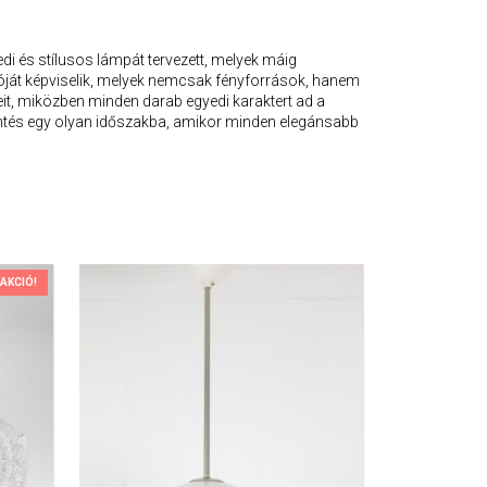
di és stílusos lámpát tervezett, melyek máig
ióját képviselik, melyek nemcsak fényforrások, hanem
it, miközben minden darab egyedi karaktert ad a
intés egy olyan időszakba, amikor minden elegánsabb
AKCIÓ!