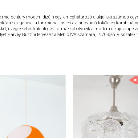
, a mid-century modern dizájn egyik meghatározó alakja, aki számos egye
nkái az elegancia, a funkcionalitás és az innováció tökéletes kombinác
el, üvegekkel és különleges formákkal ötvözik a modern dizájn alapelve
yet Harvey Guzzini tervezett a Meblo IVA számára, 1970-ben. Visszatek