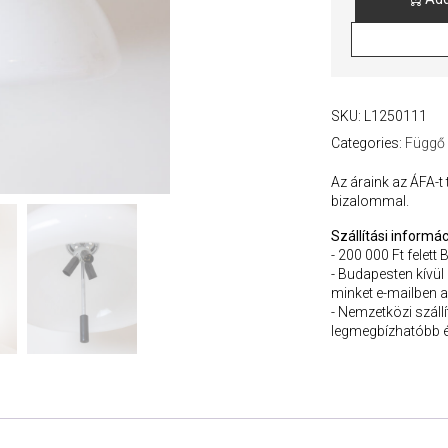
Harvey
Guzzini
Meblo
'IVA'
Plexi
Függőlámpa
SKU:
L1250111
quantity
Categories:
Függő
Az áraink az ÁFA-t
bizalommal.
Szállítási informác
- 200 000 Ft felett 
- Budapesten kívül
minket e-mailben a
- Nemzetközi szállít
legmegbízhatóbb é