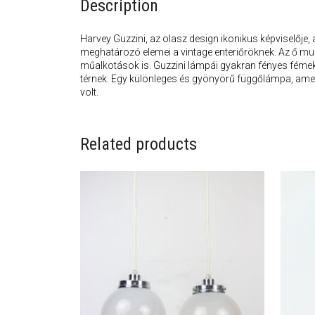
Description
Harvey Guzzini, az olasz design ikonikus képviselője
meghatározó elemei a vintage enteriőröknek. Az ő mu
műalkotások is. Guzzini lámpái gyakran fényes fémekk
térnek. Egy különleges és gyönyörű függőlámpa, amel
volt.
Related products