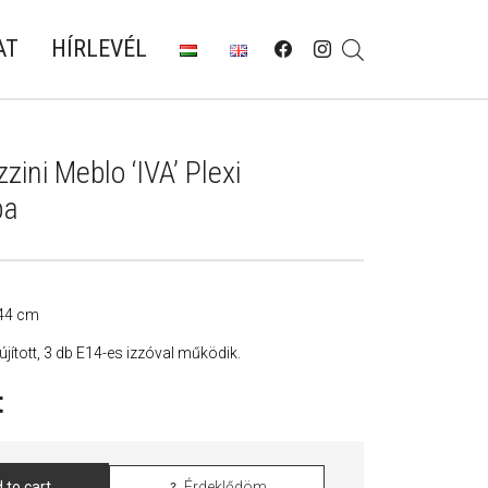
AT
HÍRLEVÉL
ini Meblo ‘IVA’ Plexi
pa
 44 cm
lújított, 3 db E14-es izzóval működik.
t
 to cart
Érdeklődöm