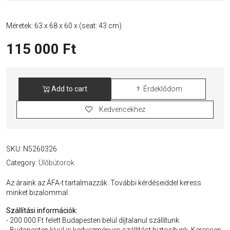
Méretek: 63 x 68 x 60 x (seat: 43 cm)
115 000
Ft
Add to cart
Érdeklődöm
Josef
Chierowski
Kedvencekhez
'366'
Tengerkék
Fotel
quantity
SKU:
N5260326
Category:
Ülőbútorok
Az áraink az ÁFA-t tartalmazzák. További kérdéseiddel keress
minket bizalommal.
Szállítási információk:
- 200 000 Ft felett Budapesten belül díjtalanul szállítunk.