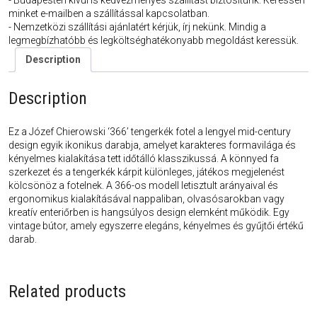
- Budapesten kívül is kedvezményes szállítást biztosítunk. Keressen
minket e-mailben a szállítással kapcsolatban.
- Nemzetközi szállítási ajánlatért kérjük, írj nekünk. Mindig a
legmegbízhatóbb és legköltséghatékonyabb megoldást keressük.
Description
Description
Ez a Józef Chierowski ‘366’ tengerkék fotel a lengyel mid-century
design egyik ikonikus darabja, amelyet karakteres formavilága és
kényelmes kialakítása tett időtálló klasszikussá. A könnyed fa
szerkezet és a tengerkék kárpit különleges, játékos megjelenést
kölcsönöz a fotelnek. A 366-os modell letisztult arányaival és
ergonomikus kialakításával nappaliban, olvasósarokban vagy
kreatív enteriőrben is hangsúlyos design elemként működik. Egy
vintage bútor, amely egyszerre elegáns, kényelmes és gyűjtői értékű
darab.
Related products