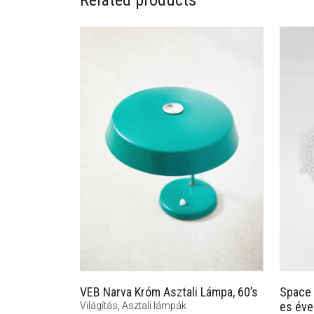
Related products
VEB Narva Króm Asztali Lámpa, 60’s
Space 
es éve
Világítás
,
Asztali lámpák