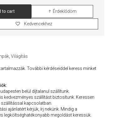
 to cart
Érdeklődöm
Kedvencekhez
ámpák
,
Világítás
 tartalmazzák. További kérdéseiddel keress minket
iók:
Budapesten belül díjtalanul szállítunk.
 is kedvezményes szállítást biztosítunk. Keressen
 szállítással kapcsolatban.
ási ajánlatért kérjük, írj nekünk. Mindig a
s legköltséghatékonyabb megoldást keressük.