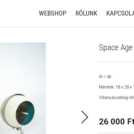
WEBSHOP
RÓLUNK
KAPCSOL
Space Age 
Ár / db.
Méretek: 18 x 28 x
Villanyászatilag fe
26 000
F