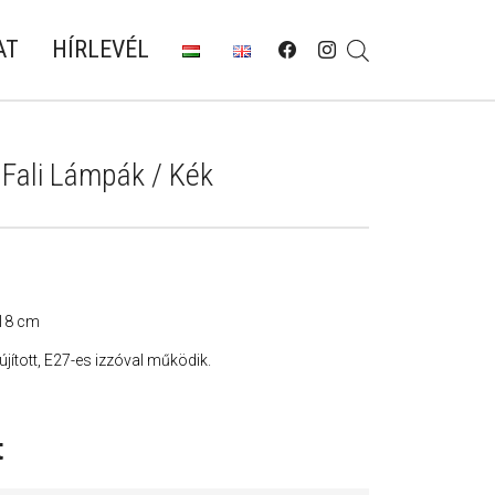
AT
HÍRLEVÉL
Fali Lámpák / Kék
 18 cm
lújított, E27-es izzóval működik.
t