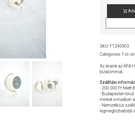
Add
Space
Age
Fali
Lámpák
/
Kék
SKU:
F1240903
quantity
Categories:
Fali l
Az áraink az ÁFA-t
bizalommal.
Szállítási informác
- 200 000 Ft felett 
- Budapesten kívül
minket e-mailben a
- Nemzetközi szállít
legmegbízhatóbb é