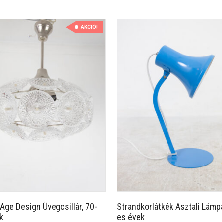
AKCIÓ!
Age Design Üvegcsillár, 70-
Strandkorlátkék Asztali Lámpa
k
es évek