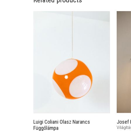
Related products
Luigi Coliani Olasz Narancs
Josef 
Függőlámpa
Világítá