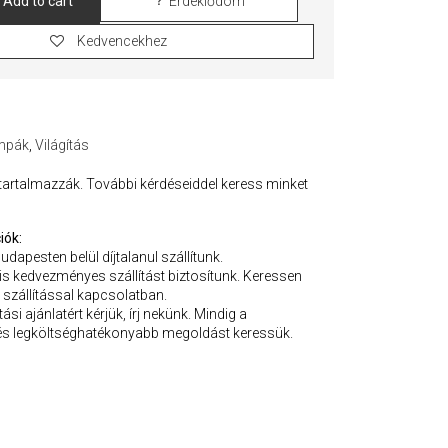
Add to cart
Érdeklődöm
Kedvencekhez
ámpák
,
Világítás
 tartalmazzák. További kérdéseiddel keress minket
iók:
Budapesten belül díjtalanul szállítunk.
 is kedvezményes szállítást biztosítunk. Keressen
 szállítással kapcsolatban.
ási ajánlatért kérjük, írj nekünk. Mindig a
s legköltséghatékonyabb megoldást keressük.