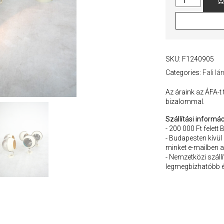
Age
Fali
Lámpák
/
Sárga
quantity
SKU:
F1240905
Categories:
Fali l
Az áraink az ÁFA-t
bizalommal.
Szállítási informác
- 200 000 Ft felett 
- Budapesten kívül
minket e-mailben a
- Nemzetközi szállít
legmegbízhatóbb é