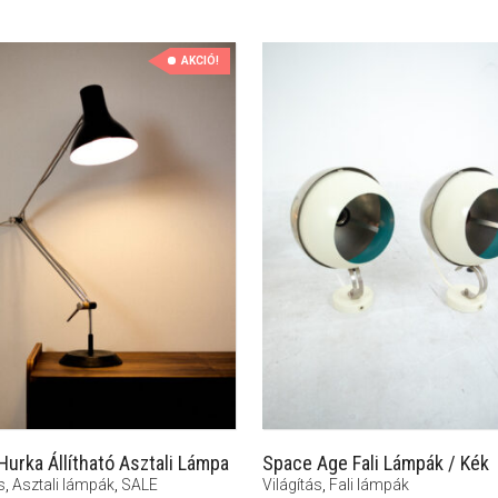
AKCIÓ!
Hurka Állítható Asztali Lámpa
Space Age Fali Lámpák / Kék
s
,
Asztali lámpák
,
SALE
Világítás
,
Fali lámpák