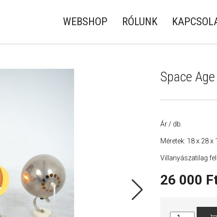
WEBSHOP
RÓLUNK
KAPCSOL
Space Age 
Ár / db.
Méretek: 18 x 28 x
Villanyászatilag fe
26 000
F
Space