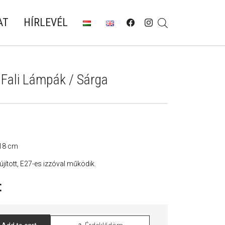
AT
HÍRLEVÉL
Fali Lámpák / Sárga
 18 cm
lújított, E27-es izzóval működik.
t