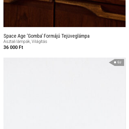
Space Age ‘Gomba’ Formájú Tejüveglámpa
Asztali lámpák
,
Világítás
36 000
Ft
ÚJ