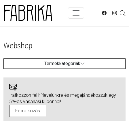
Skip to main content
Webshop
Termékkategóriák
Iratkozzon fel hírlevelünkre és megajándékozzuk egy
5%-os vásárlási kuponnal!
Feliratkozás