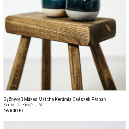
Gyönyörű Mázas Matcha Kerámia Csészék Párban
Kerámiák
,
Kiegészítők
16 500
Ft