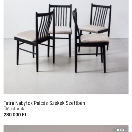
Tatra Nabytok Pálcás Székek Szettben
Ülőbútorok
280 000
Ft
ÚJ