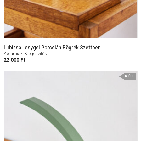
Lubiana Lenygel Porcelán Bögrék Szettben
Kerámiák
,
Kiegészítők
22 000
Ft
ÚJ