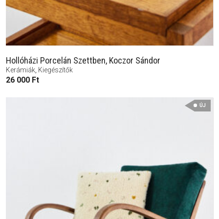
Hollóházi Porcelán Szettben, Koczor Sándor
Kerámiák
,
Kiegészítők
26 000
Ft
ÚJ