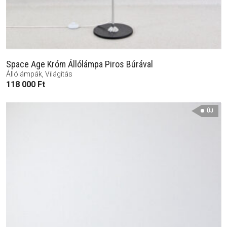
Space Age Króm Állólámpa Piros Búrával
Állólámpák
,
Világítás
118 000
Ft
ÚJ