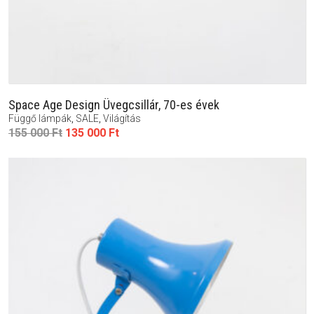
Space Age Design Üvegcsillár, 70-es évek
Függő lámpák
,
SALE
,
Világítás
Original
Current
155 000
Ft
135 000
Ft
price
price
was:
is:
155
135
000 Ft.
000 Ft.