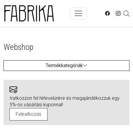
Skip to main content
Webshop
Termékkategóriák
Iratkozzon fel hírlevelünkre és megajándékozzuk egy
5%-os vásárlási kuponnal!
Feliratkozás