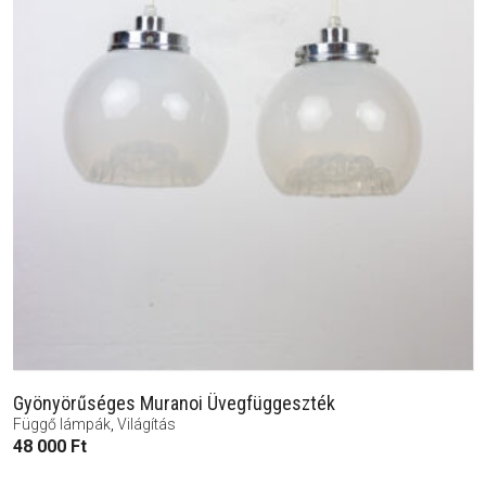
Gyönyörűséges Muranoi Üvegfüggeszték
Függő lámpák
,
Világítás
48 000
Ft