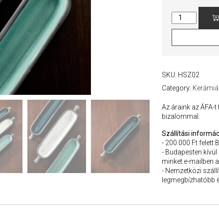
Olivabogyó
Kerámia
Tálak
quantity
SKU:
HSZ02
Category:
Kerámiá
Az áraink az ÁFA-t
bizalommal.
Szállítási informác
- 200 000 Ft felett 
- Budapesten kívül
minket e-mailben a
- Nemzetközi szállít
legmegbízhatóbb é