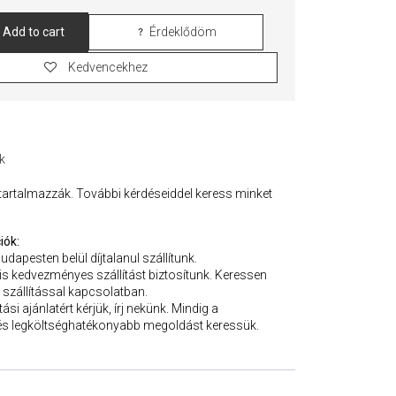
Add to cart
Érdeklődöm
Kedvencekhez
k
 tartalmazzák. További kérdéseiddel keress minket
iók:
Budapesten belül díjtalanul szállítunk.
 is kedvezményes szállítást biztosítunk. Keressen
 szállítással kapcsolatban.
ási ajánlatért kérjük, írj nekünk. Mindig a
s legköltséghatékonyabb megoldást keressük.