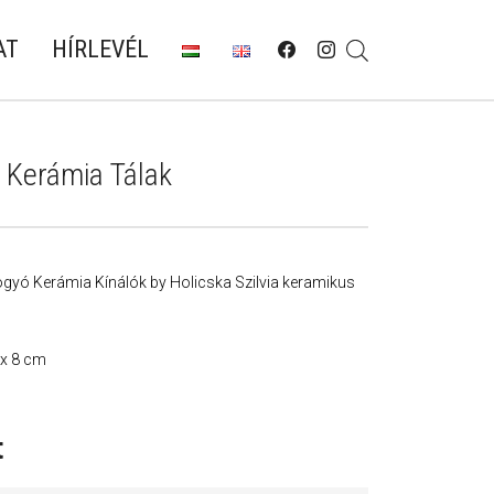
AT
HÍRLEVÉL
 Kerámia Tálak
gyó Kerámia Kínálók by Holicska Szilvia keramikus
 x 8 cm
t