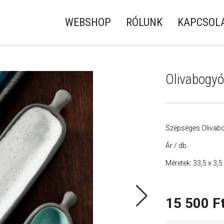
WEBSHOP
RÓLUNK
KAPCSOL
Olivabogyó
Szépséges Olivabo
Ár / db.
Méretek: 33,5 x 3,5
15 500
F