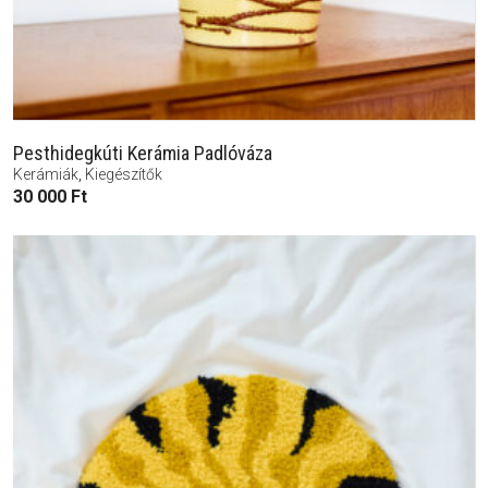
Pesthidegkúti Kerámia Padlóváza
Kerámiák
,
Kiegészítők
30 000
Ft