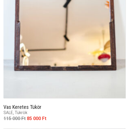
Vas Keretes Tükör
SALE
,
Tükrök
Original
Current
115 000
Ft
85 000
Ft
price
price