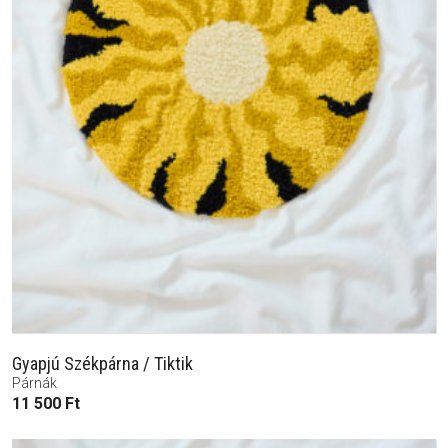
Gyapjú Székpárna / Tiktik
Párnák
11 500
Ft