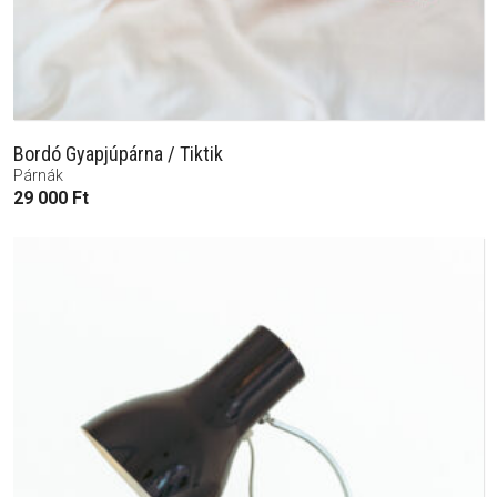
Bordó Gyapjúpárna / Tiktik
Párnák
29 000
Ft