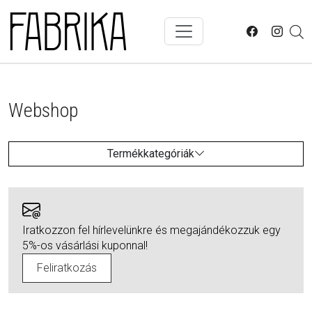
Skip to main content
Webshop
Termékkategóriák
Iratkozzon fel hírlevelünkre és megajándékozzuk egy
5%-os vásárlási kuponnal!
Feliratkozás