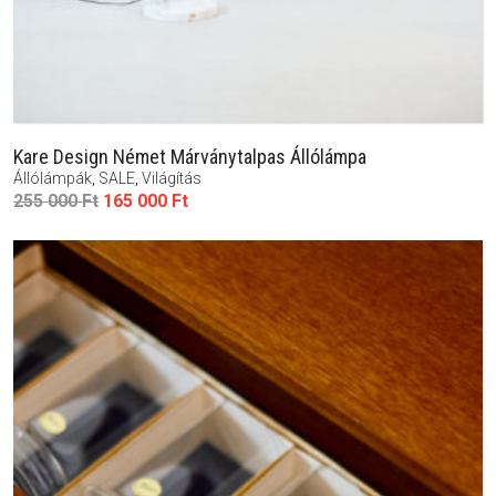
Kare Design Német Márványtalpas Állólámpa
Állólámpák
,
SALE
,
Világítás
Original
Current
255 000
Ft
165 000
Ft
price
price
was:
is:
255
165
000 Ft.
000 Ft.